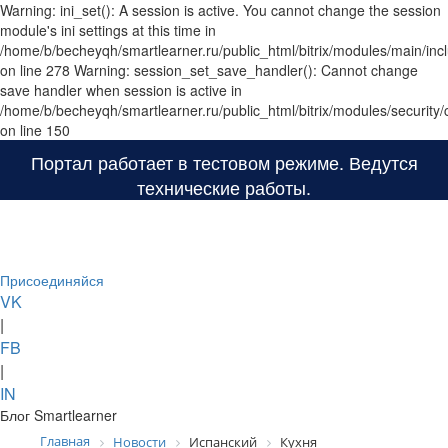
Warning: ini_set(): A session is active. You cannot change the session
module's ini settings at this time in
/home/b/becheyqh/smartlearner.ru/public_html/bitrix/modules/main/inc
on line 278 Warning: session_set_save_handler(): Cannot change
save handler when session is active in
/home/b/becheyqh/smartlearner.ru/public_html/bitrix/modules/security/
on line 150
Портал работает в тестовом режиме. Ведутся
технические работы.
Toggl
navig
Присоединяйся
VK
|
FB
|
IN
Блог Smartlearner
Главная
Новости
Испанский
Кухня